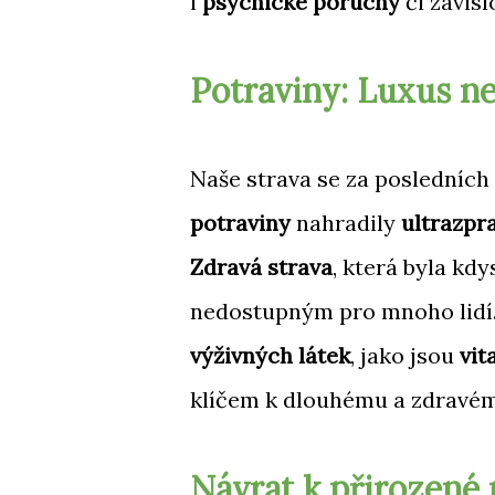
i
psychické poruchy
či závislo
Potraviny: Luxus ne
Naše strava se za posledních
potraviny
nahradily
ultrazpr
Zdravá strava
, která byla kd
nedostupným pro mnoho lidí.
výživných látek
, jako jsou
vit
klíčem k dlouhému a zdravém
Návrat k přirozené