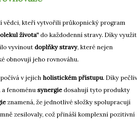
í vědci, kteří vytvořili průkopnický program
olekul života“
do každodenní stravy. Díky využit
ilo vyvinout
doplňky stravy
, které nejen
ké obnovují jeho rovnováhu.
počívá v jejich
holistickém přístupu
. Díky pečli
m
a fenoménu
synergie
dosahují tyto produkty
ie
znamená, že jednotlivé složky spolupracují
emně zesilovaly, což přináší komplexní pozitivní