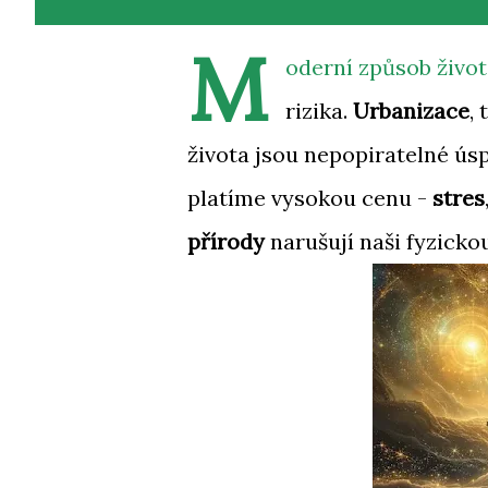
M
oderní způsob život
rizika.
Urbanizace
,
života jsou nepopiratelné ús
platíme vysokou cenu -
stres
přírody
narušují naši fyzicko