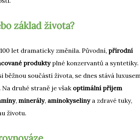
sti.
bo základ života?
 100 let dramaticky změnila. Původní,
přírodní
acované produkty
plné konzervantů a syntetiky.
ysi běžnou součástí života, se dnes stává luxusem
 Na druhé straně je však
optimální příjem
amíny
,
minerály
,
aminokyseliny
a zdravé tuky,
u životu.
 rovnováze