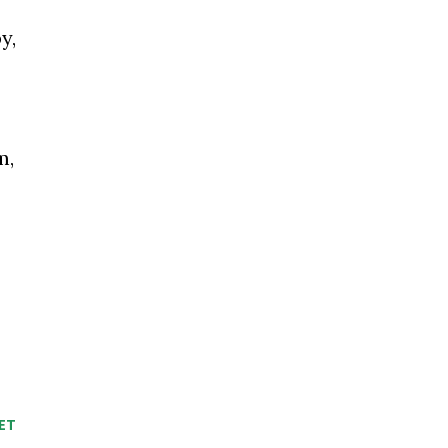
y,
m,
ET