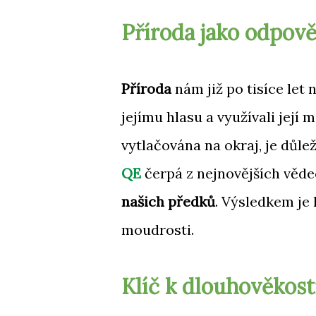
Příroda jako odpově
Příroda
nám již po tisíce let 
jejímu hlasu a využívali její 
vytlačována na okraj, je důleži
QE
čerpá z nejnovějších věd
našich předků
. Výsledkem je
moudrosti.
Klíč k dlouhověkost