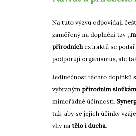
Na tuto výzvu odpovídají češt
zaměřený na doplnění tzv.
„m
přírodních
extraktů se podař
podporují organismus, ale ta
Jedinečnost těchto doplňků s
vybraným
přírodním složká
mimořádné účinnosti.
Synerg
tak, aby se jejich účinky vzáj
vliv na
tělo i ducha
.