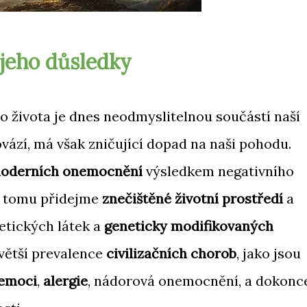
 jeho důsledky
 života je dnes neodmyslitelnou součástí naší
ovází, má však zničující dopad na naši pohodu.
oderních onemocnění
výsledkem negativního
 K tomu přidejme
znečištěné životní prostředí
a
etických látek a
geneticky modifikovaných
 větší prevalence
civilizačních chorob
, jako jsou
nemoci
,
alergie
, nádorová onemocnění, a dokonc