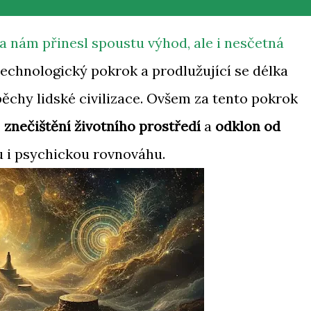
a nám přinesl spoustu výhod, ale i nesčetná
 technologický pokrok a prodlužující se délka
pěchy lidské civilizace. Ovšem za tento pokrok
,
znečištění životního prostředí
a
odklon od
u i psychickou rovnováhu.