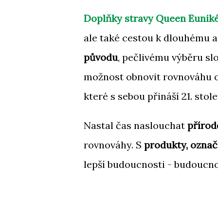
Doplňky stravy Queen Eunik
ale také cestou k dlouhému 
původu
, pečlivému výběru slo
možnost obnovit rovnováhu o
které s sebou přináší 21. stolet
Nastal čas naslouchat
přírod
rovnováhy. S
produkty, ozna
lepší budoucnosti - budoucno