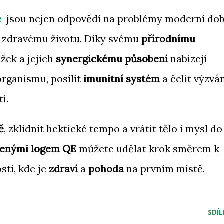
é
jsou nejen odpovědí na problémy moderní dob
a zdravému životu. Díky svému
přírodnímu
žek a jejich
synergickému působení
nabízejí
rganismu, posílit
imunitní systém
a čelit výzvá
í.
ě
, zklidnit hektické tempo a vrátit tělo i mysl do
čenými logem QE
můžete udělat krok směrem k
sti, kde je
zdraví
a
pohoda
na prvním místě.
SDÍL