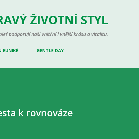
Přeskočit na hlavní obsah
RAVÝ ŽIVOTNÍ STYL
leť podporují naši vnitřní i vnější krásu a vitalitu.
 EUNIKÉ
GENTLE DAY
 cesta k rovnováze